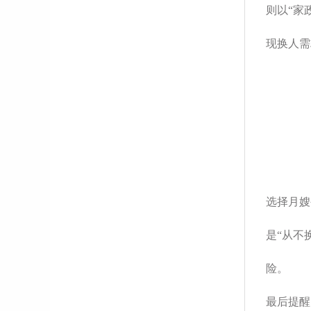
则以“家
现换人需
选择月嫂
是“从不
险。
最后提醒