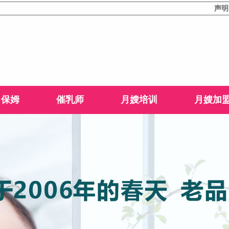
声明：本站
保姆
催乳师
月嫂培训
月嫂加