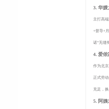
3. 
主打高端
+督导+
诺“无缝
4. 爱
作为北京
正式劳动
充足，换
5. 阿