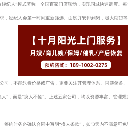
政经纪人”模式著称，全国百家门店联动，实现同城快速调度。
求，经纪人会第一时间重新筛选、面试并安排到岗，极大缩短等
公司，不能只看价格或广告，更要关注其管理体系、阿姨储备、
换人”，而是“换人不慌”。上述五家公司，均以资源丰富、管理
：签约时务必确认合同中写明“换人条款”，如“3天内不满意可免费