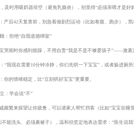
，及时用吸奶器排空（避免乳腺炎），别觉得“必须亲喂才是好妈
：产后42天复查前，别急着做剧烈运动（比如卷腹、跑步），
绪照顾：拒绝“自我道德绑架”
宝哭闹时你感到烦躁，不用自责“我是不是不够爱孩子”——激素
：“我现在需要10分钟冷静，你们先哄一下宝宝”，或者躲进厕所
：你的情绪稳定，比“立刻哄好宝宝”更重要。
建立：学会说“不”
戚频繁来探望让你疲惫，可以请家人帮忙挡客（比如“宝宝在睡觉
如不能洗头、必须裹被子），温和但坚定地表达需求：“医生说我