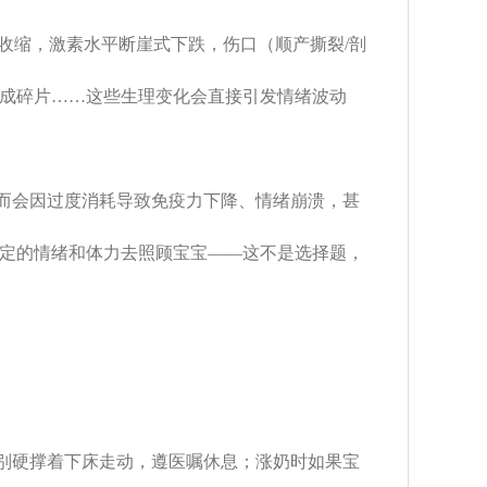
再收缩，激素水平断崖式下跌，伤口（顺产撕裂/剖
成碎片……这些生理变化会直接引发情绪波动
，反而会因过度消耗导致免疫力下降、情绪崩溃，甚
定的情绪和体力去照顾宝宝——这不是选择题，
天别硬撑着下床走动，遵医嘱休息；涨奶时如果宝