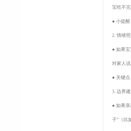
宝吃不完
●
小提醒
2. 情
●
如果宝
对家人说
●
关键点
3. 边界
●
如果亲
子”（比