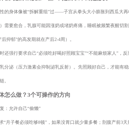
后女性的身体像被“拆解重组”过——子宫从拳头大小膨胀到西瓜大
）需要愈合，乳腺可能因涨奶或堵奶疼痛，睡眠被频繁夜醒切割
产后抑郁”的高发期就在产后2-4周）。
果此时还强行要求自己“必须吃好喝好照顾宝宝”“不能麻烦家人”
乳分泌（压力激素会抑制泌乳反射）。先照顾好自己，才能有稳
链。
体怎么做？3个可操作的方向
修复：允许自己“偷懒”
强求“月子餐必须吃够8顿”，如果没胃口就少量多餐；剖腹产前3