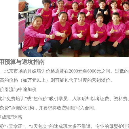
用预算与避坑指南
，北京市场的月嫂培训价格通常在2000元至6000元之间。过
高的价格（如万元以上）则可能包含了过度的营销溢价。
惕低价引流与中途加价
以“免费培训”或“超低价”吸引学员，入学后却以考证费、资料
杂费”承诺的机构，并要求将收费明细写入合同。
“速成班”诱惑
称“7天拿证”、“3天包会”的速成班大多不靠谱。专业的母婴护理