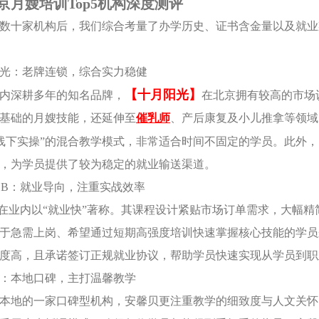
京月嫂培训Top5机构深度测评
数十家机构后，我们综合考量了办学历史、证书含金量以及就业
月阳光：老牌连锁，综合实力稳健
【十月阳光】
内深耕多年的知名品牌，
在北京拥有较高的市场
基础的月嫂技能，还延伸至
催乳师
、产后康复及小儿推拿等领域
线下实操”的混合教学模式，非常适合时间不固定的学员。此外，
，为学员提供了较为稳定的就业输送渠道。
姨JOB：就业导向，注重实战效率
B在业内以“就业快”著称。其课程设计紧贴市场订单需求，大幅
于急需上岗、希望通过短期高强度培训快速掌握核心技能的学员
度高，且承诺签订正规就业协议，帮助学员快速实现从学员到职
馨贝：本地口碑，主打温馨教学
本地的一家口碑型机构，安馨贝更注重教学的细致度与人文关怀