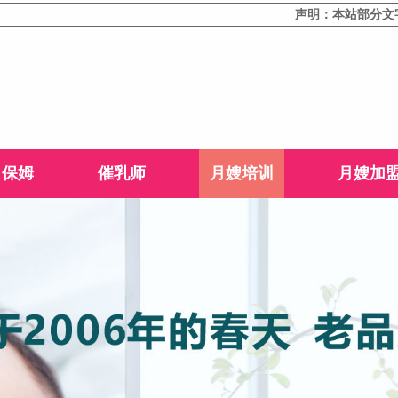
声明：本站部分文字或图
保姆
催乳师
月嫂培训
月嫂加