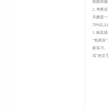
技能等级
2. 考
月嫂是一
70%以
3. 核
“包就业
薪实习。
试”的文