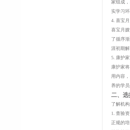
家组成，
实学习环
4. 喜
喜宝月嫂
了循序渐
涯初期解
5. 康
康护家将
用内容，
养的学员
二、选
了解机构
1. 查
正规的培