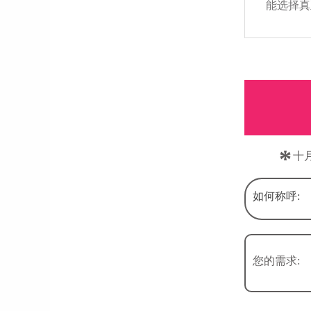
能选择真
*
十
如何称呼:
您的需求: