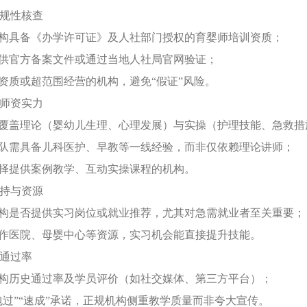
合规性核查
机构具备《办学许可证》及人社部门授权的育婴师培训资质；
提供官方备案文件或通过当地人社局官网验证；
无资质或超范围经营的机构，避免“假证”风险。
与师资实力
需覆盖理论（婴幼儿生理、心理发展）与实操（护理技能、急救措施
团队需具备儿科医护、早教等一线经验，而非仅依赖理论讲师；
选择提供案例教学、互动实操课程的机构。
支持与资源
机构是否提供实习岗位或就业推荐，尤其对急需就业者至关重要；
合作医院、母婴中心等资源，实习机会能直接提升技能。
与通过率
机构历史通过率及学员评价（如社交媒体、第三方平台）；
“包过”“速成”承诺，正规机构侧重教学质量而非夸大宣传。