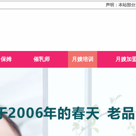
声明：本站部分文字或图
保姆
催乳师
月嫂培训
月嫂加