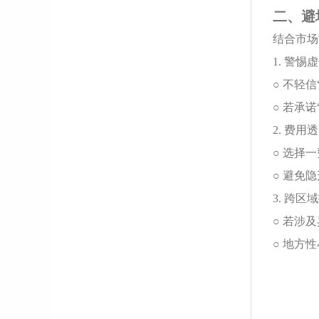
二、避
结合市场
1. 警惕
○ 不轻
○ 若承
2. 费用
○ 选择
○ 避免
3. 跨区
○ 若涉
○ 地方