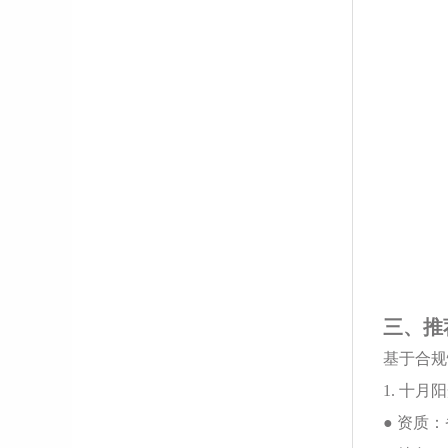
三、推
基于合规
1. 十月
● 资质