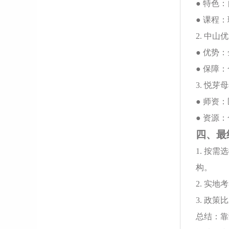
● 特色
● 课程
2. 中山
● 优势
● 保障
3. 悦芽
● 师资
● 资源
四、最
1. 按
构。
2. 实
3. 政
总结：靠