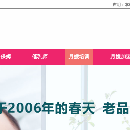
声明：本站部分文
保姆
催乳师
月嫂培训
月嫂加