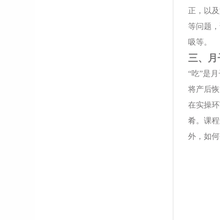
正，以及
等问题，
吸等。
三、月
“吃”是
将产后恢
在实操环
肴。课程
外，如何