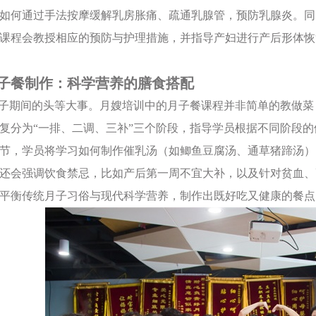
如何通过手法按摩缓解乳房胀痛、疏通乳腺管，预防乳腺炎。同
课程会教授相应的预防与护理措施，并指导产妇进行产后形体恢
子餐制作：科学营养的膳食搭配
月子期间的头等大事。月嫂培训中的月子餐课程并非简单的教做菜
复分为“一排、二调、三补”三个阶段，指导学员根据不同阶段
节，学员将学习如何制作催乳汤（如鲫鱼豆腐汤、通草猪蹄汤）
还会强调饮食禁忌，比如产后第一周不宜大补，以及针对贫血、
平衡传统月子习俗与现代科学营养，制作出既好吃又健康的餐点