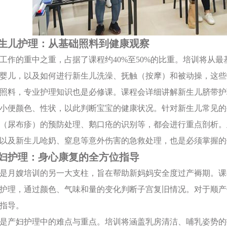
生儿护理：从基础照料到健康观察
工作的重中之重，占据了课程约40%至50%的比重。培训将从
婴儿，以及如何进行新生儿洗澡、抚触（按摩）和被动操，这些
照料，专业护理知识也是必修课。课程会详细讲解新生儿脐带护
小便颜色、性状，以此判断宝宝的健康状况。针对新生儿常见的
（尿布疹）的预防处理、鹅口疮的识别等，都会进行重点剖析。
以及新生儿呛奶、窒息等意外伤害的急救处理，也是必须掌握的
妇护理：身心康复的全方位指导
是月嫂培训的另一大支柱，旨在帮助新妈妈安全度过产褥期。课
护理，通过颜色、气味和量的变化判断子宫复旧情况。对于顺产
指导。
是产妇护理中的难点与重点。培训将涵盖乳房清洁、哺乳姿势的