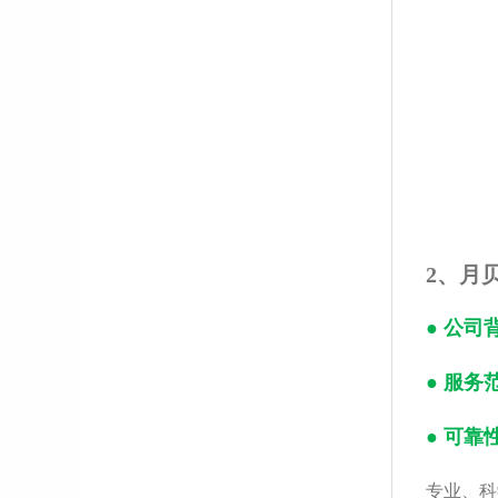
2、月
● 公司
● 服务
● 可靠
专业、科