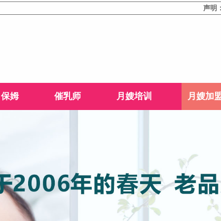
声明：本站部
保姆
催乳师
月嫂培训
月嫂加