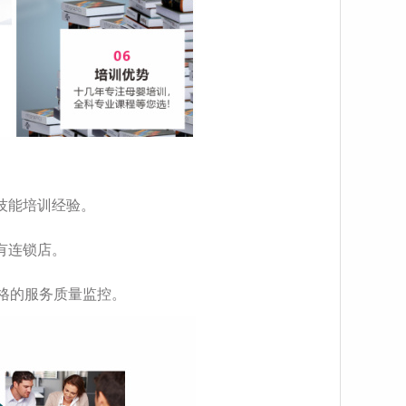
技能培训经验。
有连锁店。
格的服务质量监控。