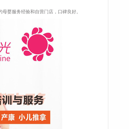
年的母婴服务经验和自营门店，口碑良好。