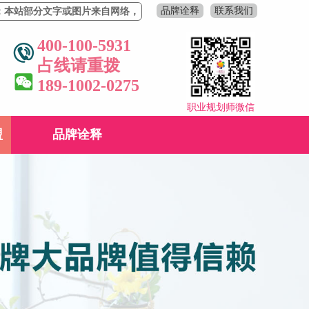
品牌诠释
联系我们
分文字或图片来自网络，若有侵权，请联系删除！
400-100-5931
占线请重拨
189-1002-0275
职业规划师微信
盟
品牌诠释