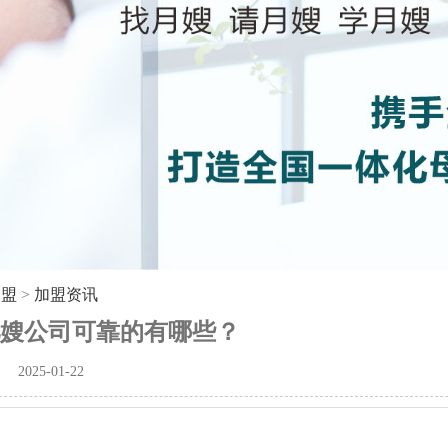
加盟
>
加盟资讯
嫂公司可靠的有哪些？
2025-01-22